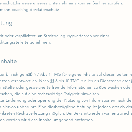
tenschutzhinweise unseres Unternehmens können Sie hier abrufen:
smann-coaching.de/datenschutz
htung
eit oder verpflichtet, an Streitbeilegungsverfahren vor einer
chtungsstelle teilzunehmen.
Inhalte
ter bin ich gemäß § 7 Abs.1 TMG für eigene Inhalte auf diesen Seiten 
tzen verantwortlich. Nach §§ 8 bis 10 TMG bin ich als Diensteanbieter 
ermittelte oder gespeicherte fremde Informationen zu überwachen ode
schen, die auf eine rechtswidrige Tätigkeit hinweisen.
 zur Entfernung oder Sperrung der Nutzung von Informationen nach de
 hiervon unberührt. Eine diesbezügliche Haftung ist jedoch erst ab d
konkreten Rechtsverletzung möglich. Bei Bekanntwerden von entsprec
gen werden wir diese Inhalte umgehend entfernen.