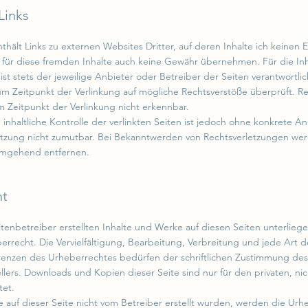
Links
ält Links zu externen Websites Dritter, auf deren Inhalte ich keinen E
 fü
r diese fremden Inhalte auch keine Gewähr übernehmen. Für die Inh
 ist stets der jeweilige Anbieter oder Betreiber der Seiten verantwortlic
m Zeitpunkt der Verlinkung auf mögliche Rechtsverstöße überprüft. R
m Zeitpunkt der Verlinkung nicht erkennbar.
inhaltliche Kontrolle der verlinkten Seiten ist jedoch ohne konkrete A
etzung nicht zumutbar. Bei Bekanntwerden von Rechtsve
rletzungen wer
 umgehend entfernen.
ht
itenbetreiber erstellten Inhalte und Werke auf diesen Seiten unterlie
rrecht. Die Vervielfältigung, Bearbeitung, Verbreitung und jede Art 
enzen des Urheberrechtes bedürfen der schriftlichen Zustimmung des
ellers. Downloads und Kopien dieser Seite sind nur für den privaten, ni
tet.
te auf dieser Seite nicht vom Betreiber erstellt wurden, werden die Ur