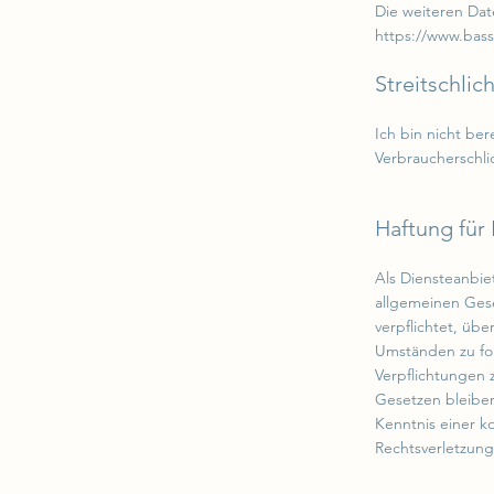
Die weiteren Da
https://www.bas
Streitschlic
Ich bin nicht ber
Verbraucherschli
Haftung für 
Als Diensteanbie
allgemeinen Gese
verpflichtet, üb
Umständen zu for
Verpflichtungen
Gesetzen bleiben
Kenntnis einer 
Rechtsverletzun