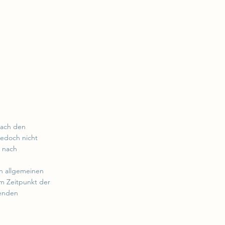
nach den
jedoch nicht
r nach
n allgemeinen
em Zeitpunkt der
henden