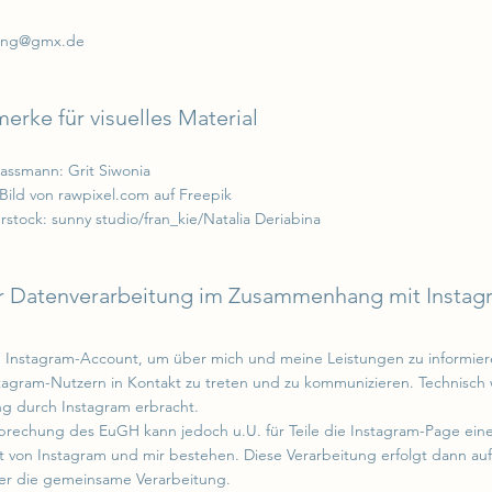
ing@gmx.de
erke für visuelles Material
Bassmann: Grit Siwonia
/Bild von rawpixel.com auf Freepik
rstock: sunny studio/
fran_kie/
Natalia Deriabina
r Datenverarbeitung im Zusammenhang mit Instag
 Instagram-Account, um über mich und meine Leistungen zu informiere
tagram-Nutzern in Kontakt zu treten und zu kommunizieren. Technisch 
ng durch Instagram erbracht.
prechung des EuGH kann jedoch u.U. für Teile die Instagram-Page ei
it von Instagram und mir bestehen. Diese Verarbeitung erfolgt dann auf
er die gemeinsame Verarbeitung.