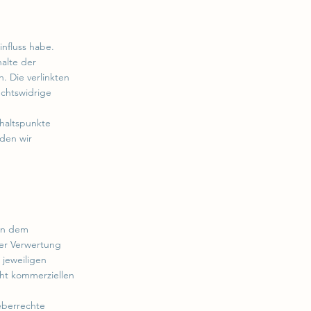
influss habe.
alte der
h. Die verlinkten
echtswidrige
nhaltspunkte
den wir
gen dem
der Verwertung
 jeweiligen
cht kommerziellen
heberrechte