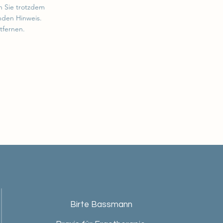
en Sie trotzdem
nden Hinweis.
tfernen.
Birte Bassmann